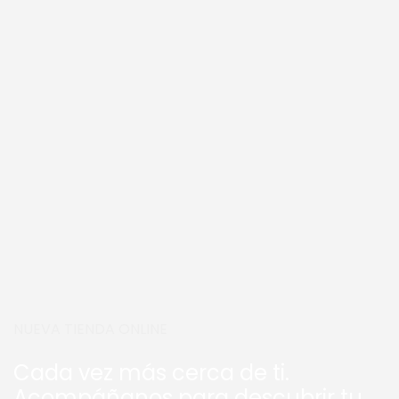
NUEVA TIENDA ONLINE
Cada vez más cerca de ti.
Acompáñanos para descubrir tu