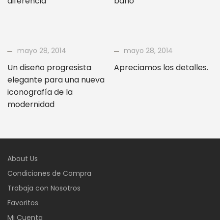
diferencia
baño
mayo 28, 2014
mayo 28, 2014
Un diseño progresista
Apreciamos los detalles.
elegante para una nueva
iconografía de la
modernidad
About Us
Condiciones de Compra
Trabaja con Nosotros
Favoritos
Mi Cuenta