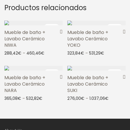
Productos relacionados
-
20
%
-
20
%
Mueble de baño +
Mueble de baño +
Lavabo Cerámico
Lavabo Cerámico
NIWA
YOKO
288,42
€
–
460,46
€
323,84
€
–
531,29
€
-
22
%
-
20
%
Mueble de baño +
Mueble de baño +
Lavabo Cerámico
Lavabo Cerámico
NARA
SUKI
365,08
€
–
532,82
€
276,00
€
–
1.037,06
€