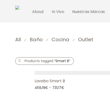
About
In Vivo
Nuestras Marcas
All
Baño
Cocina
Outlet
⁄
⁄
⁄
Products tagged
“Smart B”
Lavabo Smart B
459,19
€
–
731,17
€