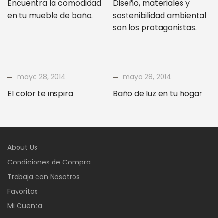
Encuentra la comodidad
Diseño, materiales y
en tu mueble de baño.
sostenibilidad ambiental
son los protagonistas.
mayo 28, 2014
mayo 28, 2014
El color te inspira
Baño de luz en tu hogar
About Us
Condiciones de Compra
Trabaja con Nosotros
Favoritos
Mi Cuenta