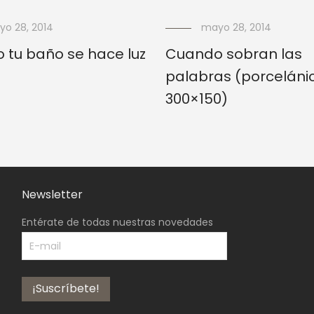
o 28, 2014
mayo 28, 2014
 tu baño se hace luz
Cuando sobran las
palabras (porceláni
300×150)
Newsletter
Entérate de todas nuestras novedades